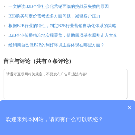
一文解读B2B企业社会化营销面临的挑战及失败的原因
B2B购买与定价需考虑多方面问题，减轻客户压力
根据B2B行业的特性，制定B2B行业营销自动化体系的策略
B2B企业传播精准地实现覆盖，借助四项基本原则走入大众
经销商自己做B2B的利好环境主要体现在哪些方面？
留言与评论（共有
0
条评论）
×
欢迎来到本网站，请问有什么可以帮您？
验证码：