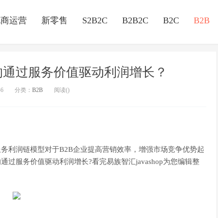
电商运营
新零售
S2B2C
B2B2C
B2C
B2B
的通过服务价值驱动利润增长？
46
分类：
B2B
阅读(
)
务利润链模型对于B2B企业提高营销效率，增强市场竞争优势起
过服务价值驱动利润增长?看完易族智汇javashop为您编辑整