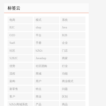
标签云
电商
模式
系统
B2C
shop
Java
O2O
平台
B2B
SaaS
手册
企业
社区
b2b2c
门店
S2B2C
Javashop
商家
优势
社区团购
行业
流程
商城
功能
架构
用户
商业模式
新零售
特点
问题
客户
商业
区别
b2b2c商城系统
产品
商品