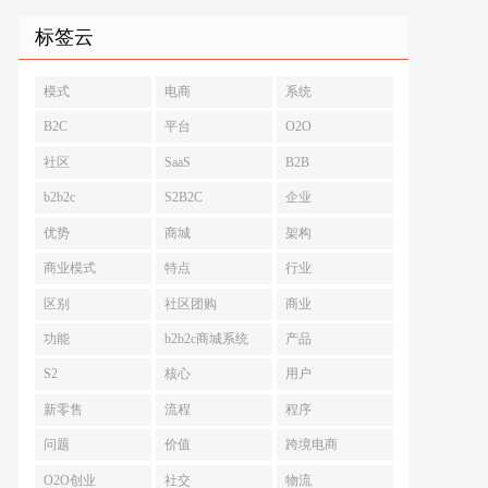
标签云
模式
电商
系统
B2C
平台
O2O
社区
SaaS
B2B
b2b2c
S2B2C
企业
优势
商城
架构
商业模式
特点
行业
区别
社区团购
商业
功能
b2b2c商城系统
产品
S2
核心
用户
新零售
流程
程序
问题
价值
跨境电商
O2O创业
社交
物流