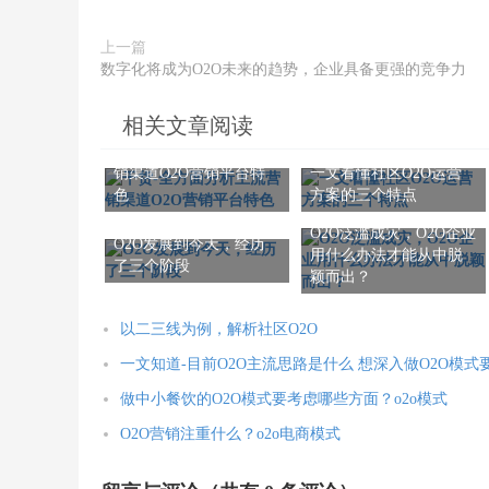
上一篇
数字化将成为O2O未来的趋势，企业具备更强的竞争力
相关文章阅读
干货-全方面分析主流营
销渠道O2O营销平台特
一文看懂社区O2O运营
色
方案的三个特点
O2O泛滥成灾，O2O企业
O2O发展到今天，经历
用什么办法才能从中脱
了三个阶段
颖而出？
以二三线为例，解析社区O2O
一文知道-目前O2O主流思路是什么 想深入做O2O模
做中小餐饮的O2O模式要考虑哪些方面？o2o模式
O2O营销注重什么？o2o电商模式