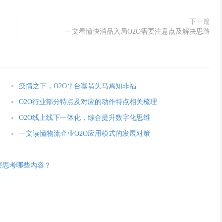
下一篇
一文看懂快消品入局O2O需要注意点及解决思路
疫情之下，O2O平台塞翁失马焉知非福
O2O行业部分特点及对应的动作特点相关梳理
O2O线上线下一体化，综合提升数字化思维
一文读懂物流企业O2O应用模式的发展对策
式要思考哪些内容？