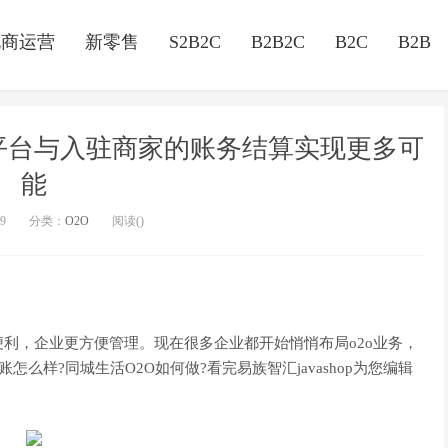
电商运营
新零售
S2B2C
B2B2C
B2C
B2B
平台与入驻商家的账务结算实现更多可
能
39
分类：
O2O
阅读(
)
利，企业更方便管理。现在很多企业都开始悄悄布局o2o业务，
怎么样?同城生活O2O如何做?看完易族智汇javashop为您编辑