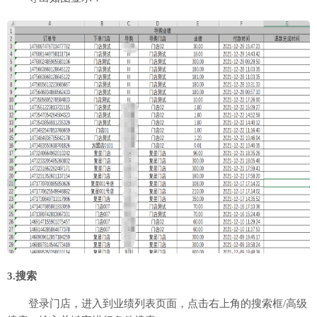
3.搜索
登录门店，进入到业绩列表页面，点击右上角的搜索框/高级