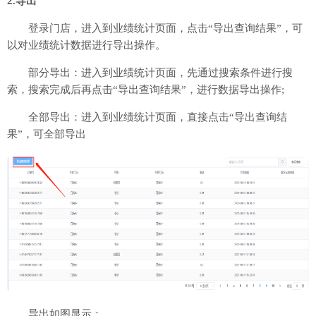
2.导出
登录门店，进入到业绩统计页面，点击“导出查询结果”，可
以对业绩统计数据进行导出操作。
部分导出：进入到业绩统计页面，先通过搜索条件进行搜
索，搜索完成后再点击“导出查询结果”，进行数据导出操作;
全部导出：进入到业绩统计页面，直接点击“导出查询结
果”，可全部导出
导出如图显示：