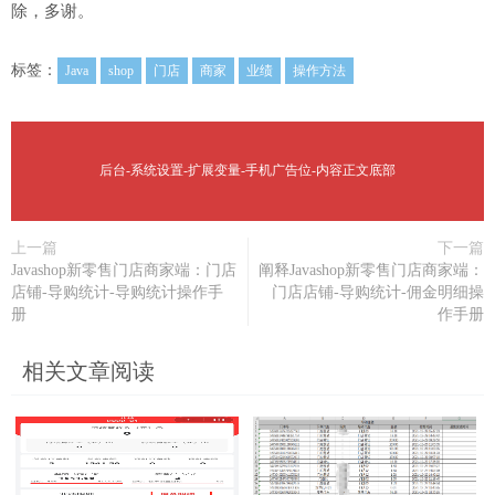
除，多谢。
标签：
Java
shop
门店
商家
业绩
操作方法
后台-系统设置-扩展变量-手机广告位-内容正文底部
上一篇
下一篇
Javashop新零售门店商家端：门店
阐释Javashop新零售门店商家端：
店铺-导购统计-导购统计操作手
门店店铺-导购统计-佣金明细操
册
作手册
相关文章阅读