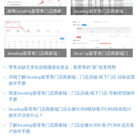
阐释Javashop新零售门店商家
Javashop新零售门店商家端：
端：门店店铺-导购统计-佣金
门店店铺-导购统计-业绩统计
明细操作手册
操作方法图解
Javashop新零售门店商家端：
Javashop新零售门店商家端门
门店店铺-导购统计-导购统计
店店铺模块线下门店奖金设
操作手册
置操作流程是怎样的？
零售业缺乏变化创新随老化老去，新零售的“新”改变局势
详细了解Javashop新零售门店商家端：门店店铺-线下门店-目标设置
操作手册
简述Javashop新零售门店商家端：门店店铺-线下门店-导购管理操作
手册
Javashop新零售门店商家端门店企微SCRM模块客户CRM加友统计
操作方法有什么？
了解Javashop新零售门店商家端：门店企微SCRM-客户CRM-流失客
户操作手册