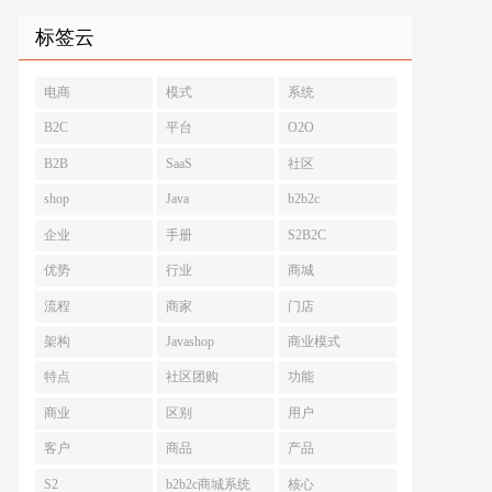
标签云
电商
模式
系统
B2C
平台
O2O
B2B
SaaS
社区
shop
Java
b2b2c
企业
手册
S2B2C
优势
行业
商城
流程
商家
门店
架构
Javashop
商业模式
特点
社区团购
功能
商业
区别
用户
客户
商品
产品
S2
b2b2c商城系统
核心