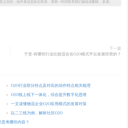
息之目的，如作者信息标记有误，请第一时间联系我们修改或删除，多谢。
下一篇
干货-有哪些行业比较适合在O2O模式平台发展经营的？
O2O行业部分特点及对应的动作特点相关梳理
O2O线上线下一体化，综合提升数字化思维
一文读懂物流企业O2O应用模式的发展对策
以二三线为例，解析社区O2O
式要思考哪些内容？