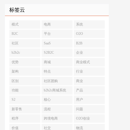
标签云
模式
电商
系统
B2C
平台
O2O
社区
SaaS
B2B
b2b2c
S2B2C
企业
优势
商城
商业模式
架构
特点
行业
区别
社区团购
商业
功能
b2b2c商城系统
产品
S2
核心
用户
新零售
流程
问题
程序
跨境电商
O2O创业
价值
社交
物流