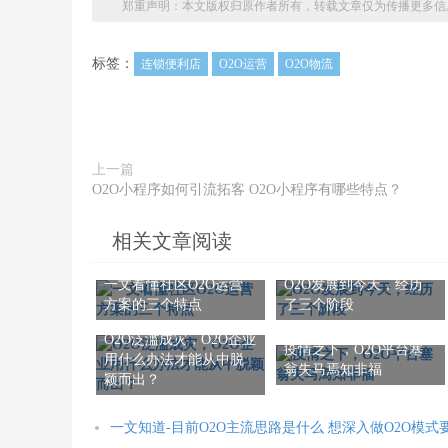
郑重声明：本文版权归原作者所有，转载文章仅为传播更多信
标签：
连锁便利店
O2O运营
O2O物流
上一篇
O2O小程序如何引流拓客 O2O小程序有哪些特点？
相关文章阅读
一文看懂社区O2O运营
O2O发展到今天，经历
方案的三个特点
了三个阶段
O2O泛滥成灾，O2O企业
疫情之下，O2O平台塞
用什么办法才能从中脱
翁失马焉知非福
颖而出？
一文知道-目前O2O主流思路是什么 想深入做O2O模