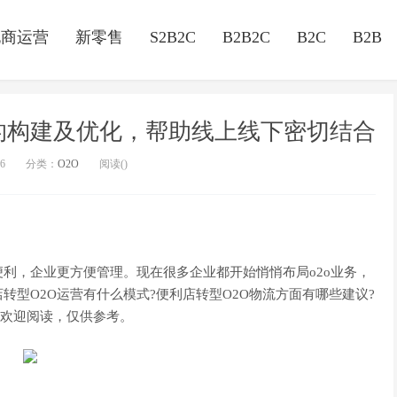
电商运营
新零售
S2B2C
B2B2C
B2C
B2B
的构建及优化，帮助线上线下密切结合
56
分类：
O2O
阅读(
)
利，企业更方便管理。现在很多企业都开始悄悄布局o2o业务，
型O2O运营有什么模式?便利店转型O2O物流方面有哪些建议?
欢迎阅读，仅供参考。