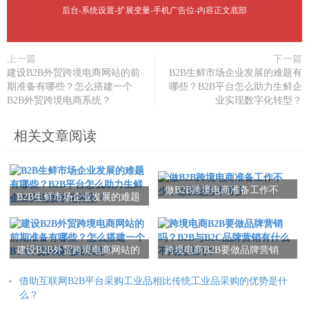
后台-系统设置-扩展变量-手机广告位-内容正文底部
上一篇
下一篇
建设B2B外贸跨境电商网站的前
B2B生鲜市场企业发展的难题有
期准备有哪些？怎么搭建一个
哪些？B2B平台怎么助力生鲜企
B2B外贸跨境电商系统？
业实现数字化转型？
相关文章阅读
做B2B跨境电商准备工作不
B2B生鲜市场企业发展的难题
少，运营是必不可少
有哪些？B2B平台怎么助力生
鲜企业实现数字化转型？
建设B2B外贸跨境电商网站的
跨境电商B2B要做品牌营销
前期准备有哪些？怎么搭建
吗？B2B与B2C品牌营销有什
一个B2B外贸跨境电商系统？
么不同的法则？
借助互联网B2B平台采购工业品相比传统工业品采购的优势是什
么？