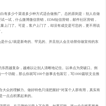
明白有多少个渠道多少种方式适合做推广。总的原则是：别人在做
试一试，什么微博微信营销，EDM短信营销，邮件社区营销，
流量上门了。可是，客户上门了，却没有成交是可悲的，更不用说
了。
什么?就是新奇的、罕见的、并且别人会主动替你做宣传的东
的东西越复杂，越难以让别人清晰地记住。以单点为突破口。例
个功能，那么你就写100个故事去包装它，写1000篇软文去推
合大众的理解力。做好特色只须把握好“对某个人群有用，真实有
是一点点积累起来的。
蹊径，在品牌的运营上下文章。如果可能，派一个在线客服来