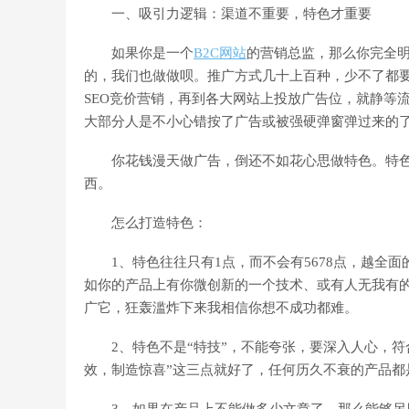
一、吸引力逻辑：渠道不重要，特色才重要
如果你是一个
B2C网站
的营销总监，那么你完全
的，我们也做做呗。推广方式几十上百种，少不了都要
SEO竞价营销，再到各大网站上投放广告位，就静等
大部分人是不小心错按了广告或被强硬弹窗弹过来的
你花钱漫天做广告，倒还不如花心思做特色。特色是
西。
怎么打造特色：
1、特色往往只有1点，而不会有5678点，越全面
如你的产品上有你微创新的一个技术、或有人无我有的一
广它，狂轰滥炸下来我相信你想不成功都难。
2、特色不是“特技”，不能夸张，要深入人心，符
效，制造惊喜”这三点就好了，任何历久不衰的产品都
3、如果在产品上不能做多少文章了，那么能够另辟