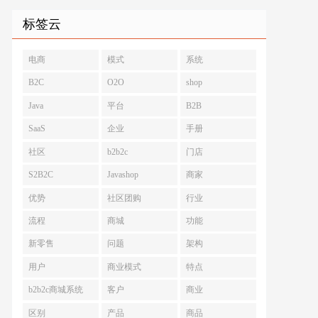
标签云
电商
模式
系统
B2C
O2O
shop
Java
平台
B2B
SaaS
企业
手册
社区
b2b2c
门店
S2B2C
Javashop
商家
优势
社区团购
行业
流程
商城
功能
新零售
问题
架构
用户
商业模式
特点
b2b2c商城系统
客户
商业
区别
产品
商品