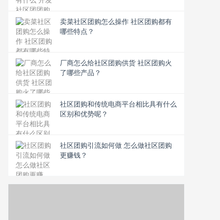
卖菜社区团购怎么操作 社区团购都有
哪些特点？
厂商怎么给社区团购供货 社区团购火
了哪些产品？
社区团购和传统电商平台相比具有什么
区别和优势呢？
社区团购引流如何做 怎么做社区团购
更赚钱？