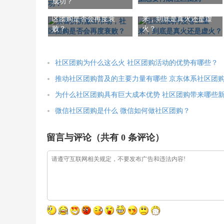
成功？
京喜拼拼撤出市场，社
社区团购再度卷土重
区团购是否会再度衰
来，到底是真火还是虚
败？
火？
社区团购为什么这么火 社区团购活动的优势有哪些？
推动社区团购普及的主要力量有哪些 京东体系社区团
为什么社区团购具有巨大成本优势 社区团购带来哪些
微信社区团购是什么 微信如何做社区团购？
留言与评论（共有
0
条评论）