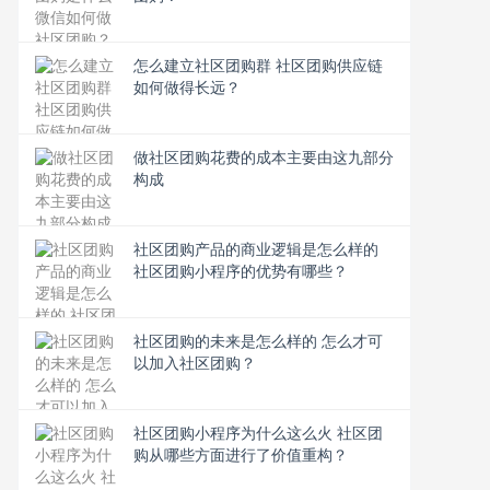
怎么建立社区团购群 社区团购供应链
如何做得长远？
做社区团购花费的成本主要由这九部分
构成
社区团购产品的商业逻辑是怎么样的
社区团购小程序的优势有哪些？
社区团购的未来是怎么样的 怎么才可
以加入社区团购？
社区团购小程序为什么这么火 社区团
购从哪些方面进行了价值重构？