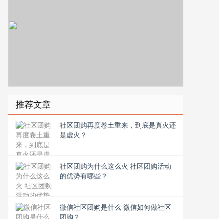
推荐文章
社区团购再度卷土重来，到底是真火还
是虚火？
社区团购为什么这么火 社区团购活动
的优势有哪些？
微信社区团购是什么 微信如何做社区
团购？