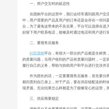
一、用户交互时的延迟性
在团购平台的运营中，我们会经常遇到跟用户交流
中，用户需要的产品及用户的订单还是会存在一些问
台，为了避免这带来的不良后果，平台可以选择在进
好留下用户联系电话，能够及时通过电话和用户进行
二、重视售后服务
社区团购
平台，有很大一部分的产品都是生鲜类
的质量问题，当用户收到的产品有质量问题时，一定
履行自己的义务，帮助与协助用户和平台进行交涉并
作为团长的话，一定要重视售后服务，首先要分辨
都归责到自己身上，对于产品，要在供应链配送的时
现矛盾。无论结果怎么样都是为了能够安心的运营，
三、供应商要稳定
团购平台不光要重视售后问题，还需要一个稳定的