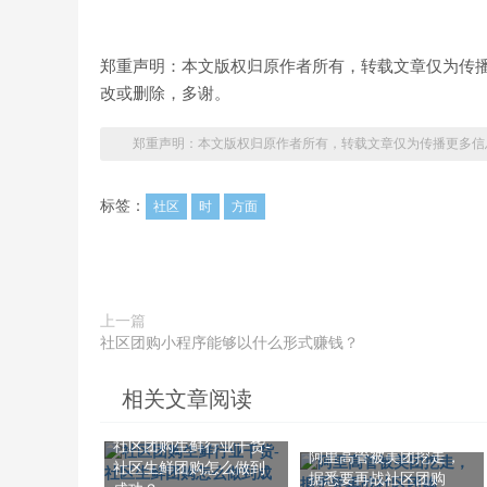
郑重声明：本文版权归原作者所有，转载文章仅为传
改或删除，多谢。
郑重声明：本文版权归原作者所有，转载文章仅为传播更多信
标签：
社区
时
方面
上一篇
社区团购小程序能够以什么形式赚钱？
相关文章阅读
社区团购生鲜行业干货-
阿里高管被美团挖走，
社区生鲜团购怎么做到
据悉要再战社区团购