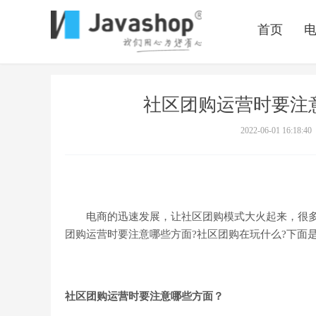
首页
社区团购运营时要注
2022-06-01 16:18:40
电商的迅速发展，让社区团购模式大火起来，很多
团购运营时要注意哪些方面?社区团购在玩什么?下面是易
社区团购运营时要注意哪些方面？