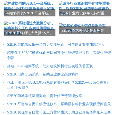
构建协同的S2B2C平台系统，
皮革行业意识数字化转型重
帮助企业弥补渠道商资源不
要性，投身S2B2C系统平台建
足痛点
设势在必行
S2B2C模式关键点是服务客
S2B2C系统通过大数据分析，
户，可帮助商家更好的生存
帮助涂料化工行业实现供需
信息的高效匹配
S2B2C智能供应链平台自身功能完善，可帮助企业更加规范化
精细化工S2B2C模式优化与协同整个供应链管理过程，实现供应链
创新
搭建S2B2C电商系统，助力建筑涂料行业实现供需互联
S2B2C电商交易系统，帮助企业供应高效协同
化工行业应用S2B2C电商系统有哪些好处？S2B2C平台怎么提升化
工企业效率？
S2B2C商城系统赋能渠道，提升供应链管理效率
S2B2C平台综合提升供应链效率，帮助原材料行业实现供应商直采
S2B2C实现平台自营与第三方营销模式，助企业开展多商家入驻商