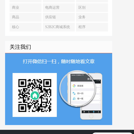
商业
电商运营
区别
商品
供应链
业务
核心
S2B2C商城系统
程序
关注我们