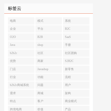
标签云
电商
模式
系统
企业
平台
B2C
O2O
B2B
SaaS
Java
shop
手册
b2b2c
社区
社区团购
优势
商家
S2B2C
门店
Javashop
新零售
行业
功能
流程
b2b2c商城系统
问题
用户
需求
商城
架构
特点
客户
商业模式
跨境电商
价值
产品