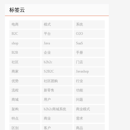
标签云
电商
模式
系统
B2C
平台
O2O
shop
Java
SaaS
B2B
企业
手册
社区
b2b2c
门店
商家
S2B2C
Javashop
优势
社区团购
行业
流程
新零售
功能
商城
用户
问题
架构
b2b2c商城系统
商业模式
特点
商业
需求
区别
客户
商品